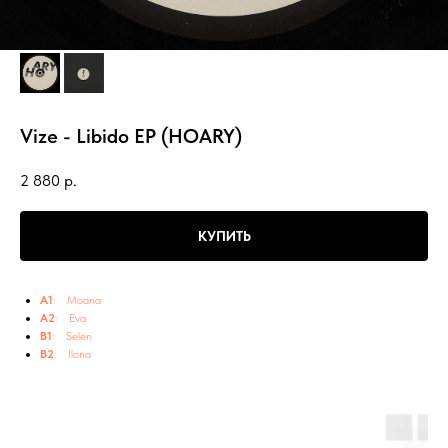
Vize - Libido EP (HOARY)
2 880
р.
КУПИТЬ
A1
: Moana
A2
: Eva
B1
: Selen
B2
: Ilona