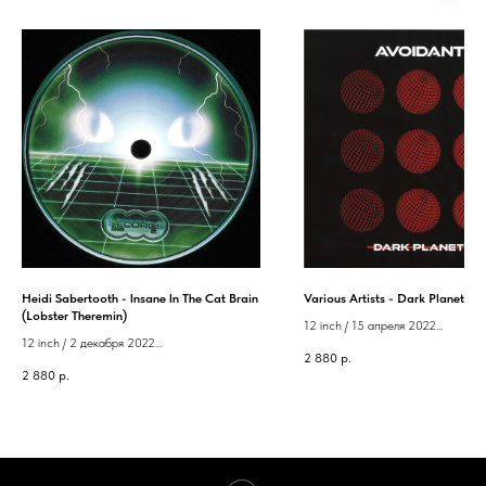
Heidi Sabertooth - Insane In The Cat Brain
Various Artists - Dark Planet (A
(Lobster Theremin)
12 inch / 15 апреля 2022
12 inch / 2 декабря 2022
Label: Avoidant
2 880
р.
Label: Lobster Theremin
2 880
р.