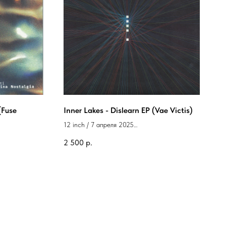
(Fuse
Inner Lakes - Dislearn EP (Vae Victis)
12 inch / 7 апреля 2025
Label: Vae Victis
2 500
р.