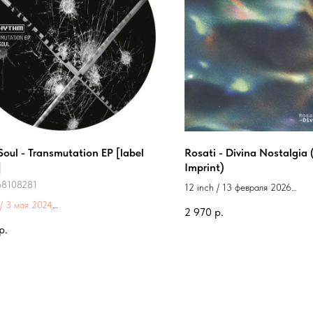
Soul - Transmutation EP [label
Rosati - Divina Nostalgia 
]
Imprint)
68108281
12 inch / 13 февраля 2026
Label: Fuse
 / 3 мая 2024
2 970
р.
label:
Planet Rhythm
р.