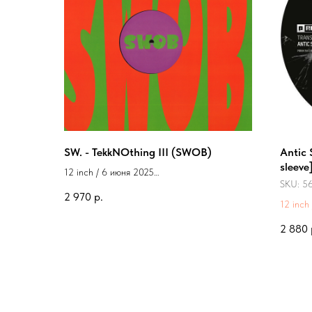
SW. - TekkNOthing III (SWOB)
Antic 
sleeve
12 inch / 6 июня 2025
SKU:
5
Label: SWOB
2 970
р.
12 inch
Record 
2 880