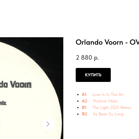
Orlando Voorn - OV
2 880
р.
КУПИТЬ
A1
: Love Is In The Air
A2
: Positive Vibes
B1
: The Light 2025 Remix
B2
: Its Been So Long