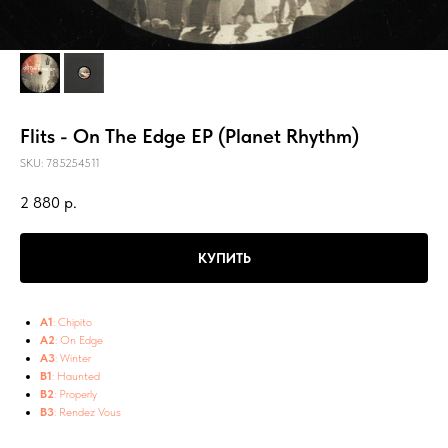
Flits - On The Edge EP (Planet Rhythm)
SKU:
785254511
2 880
р.
КУПИТЬ
A1
: Chipito
A2
: On Edge
A3
: Winter
B1
: Haunted
B2
: Properly
B3
: Rendez Vous