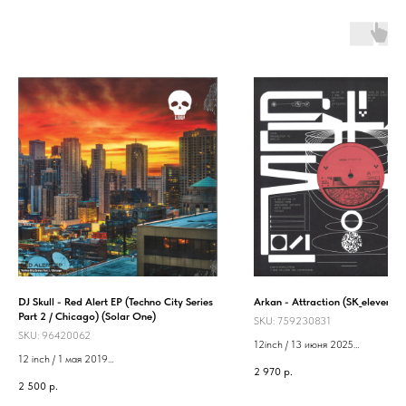
DJ Skull - Red Alert EP (Techno City Series
Arkan - Attraction (SK_eleven)
Part 2 / Chicago) (Solar One)
SKU:
759230831
SKU:
96420062
12inch / 13 июня 2025
12 inch / 1 мая 2019
Label: SK_eleven
2 970
р.
Label: Solar One Music
2 500
р.