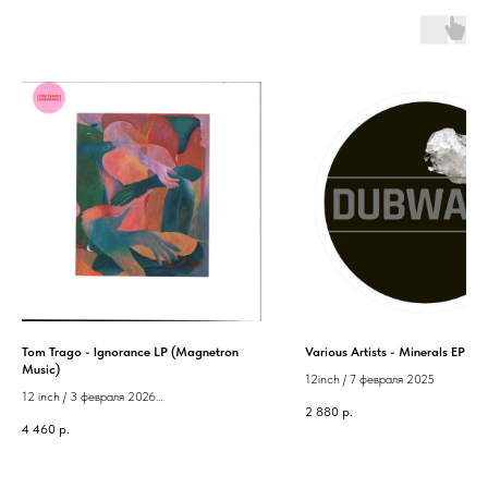
Tom Trago - Ignorance LP (Magnetron
Various Artists - Minerals EP [cle
Music)
12inch / 7 февраля 2025
12 inch / 3 февраля 2026
2 880
р.
Label: Magnetron Music
4 460
р.