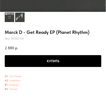
Marck D - Get Ready EP (Planet Rhythm)
SKU:
787837561
2 880
р.
КУПИТЬ
A1
: Get Ready
A2
: Harkonen
B1
: Melange
B2
: Fremen