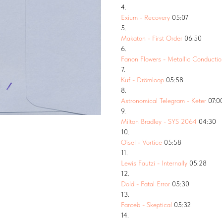
4.
Exium - Recovery
05:07
5.
Makaton - First Order
06:50
6.
Fanon Flowers - Metallic Conductio
7.
Kuf - Drömloop
05:58
8.
Astronomical Telegram - Keter
07:0
9.
Milton Bradley - SYS 2064
04:30
10.
Oisel - Vortice
05:58
11.
Lewis Fautzi - Internally
05:28
12.
Dold - Fatal Error
05:30
13.
Farceb - Skeptical
05:32
14.