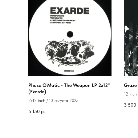
Phase O'Matic - The Weapon LP 2x12"
Graze 
(Exarde)
12 inch
2x12 inch / 13 августа 2025
Label: 
3 500
Label: Exarde
5 150
р.