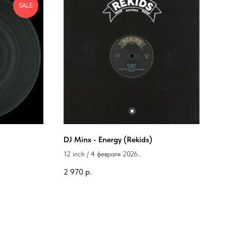
SALE
DJ Minx - Energy (Rekids)
12 inch / 4 февраля 2026
Label: Rekids
2 970
р.