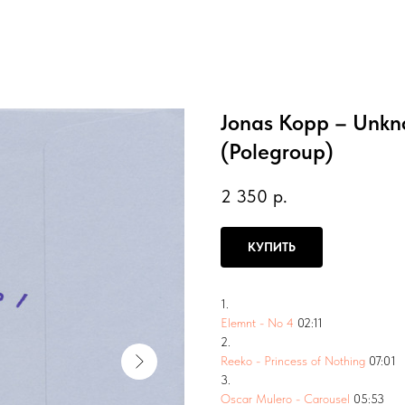
Jonas Kopp – Unkno
(Polegroup)
2 350
р.
КУПИТЬ
1.
Elemnt - No 4
02:11
2.
Reeko - Princess of Nothing
07:01
3.
Oscar Mulero - Carousel
05:53