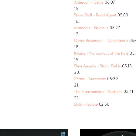
Alderaan - Celtis
06:07
15.
Steve Stoll - Road Agent
05:00
16.
Marcelus - Nucleus
05:27
17.
Oliver Rosemann - Dekohärenz
06:
18.
Kwartz - No way out of the hole
05:
19.
Dimi Angelis - Static Fields
05:13
20.
Pfirter - Automatic
05:39
21.
The Transhumans - Bodiless
05:41
22.
Dold - Isolate
02:56