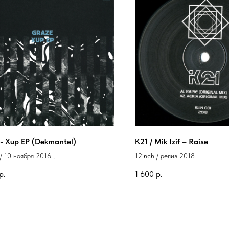
- Xup EP (Dekmantel)
K21 / Mik Izif – Raise
 / 10 ноября 2016
12inch / релиз 2018
Dekmantel
р.
1 600
р.