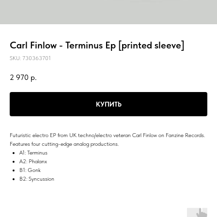
Carl Finlow - Terminus Ep [printed sleeve]
SKU:
730363701
2 970
р.
КУПИТЬ
Futuristic electro EP from UK techno/electro veteran Carl Finlow on Fanzine Records.
Features four cutting-edge analog productions.
A1: Terminus
A2: Phalanx
B1: Gonk
B2: Syncussion