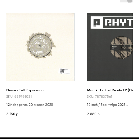
Hame - Self Expression
Marck D - Get Ready EP (Plane
SKU:
691994031
SKU:
787837561
12inch / релиз 20 января 2025
12 inch / 5сентября 2025
Label: Planet Rhythm
3 150
р.
2 880
р.