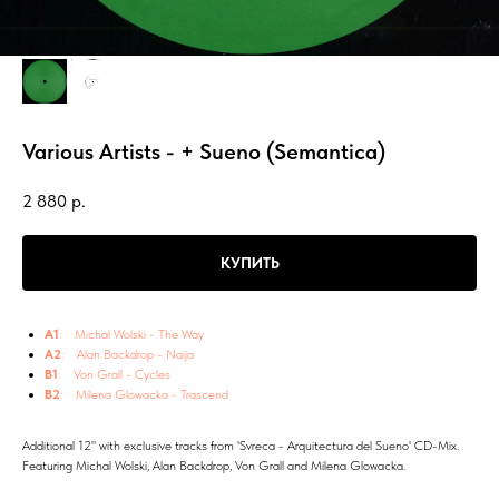
Various Artists - + Sueno (Semantica)
2 880
р.
КУПИТЬ
A1
: Michal Wolski - The Way
A2
: Alan Backdrop - Naija
B1
: Von Grall - Cycles
B2
: Milena Glowacka - Trascend
Additional 12" with exclusive tracks from 'Svreca - Arquitectura del Sueno' CD-Mix.
Featuring Michal Wolski, Alan Backdrop, Von Grall and Milena Glowacka.