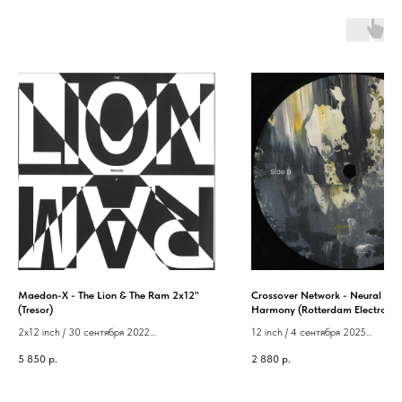
Maedon-X - The Lion & The Ram 2x12"
Crossover Network - Neural Ra
(Tresor)
Harmony (Rotterdam Electronix
2x12 inch / 30 сентября 2022
12 inch / 4 сентября 2025
Label: Tresor
Label: Rotterdam Electronix
5 850
р.
2 880
р.